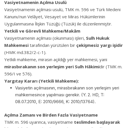
Vasiyetnamenin Açılma Usulü
Vasiyetnamenin açılması usulü, TMK m. 596 ve Türk Medeni
Kanunu’nun Velâyet, Vesayet ve Miras Hükümlerinin
Uygulanmasına İlişkin Tüzüğü (Tüzük) ile düzenlenmiştir.
Yetkili ve Görevli Mahkeme/Makâm
Vasiyetnamenin açılması (okunması) işleri,
Sulh Hukuk
Mahkemesi
tarafından yürütülen bir
çekişmesiz yargı işidir
(HMK md.382/2-c-1).
Yetkili mahkeme, mirasın açıldığı yer mahkemesi, yani
mirasbırakanın son yerleşim yeri Sulh Hâkimi
dir (TMK m.
596/I ve 576).
Yargıtay Kararı (Yetkili Mahkeme):
Vasiyetin açılmasının, mirasbırakanın son yerleşim yeri
mahkemesince yapılması gerekir. (Y. 2. HD, T:
08.07.2010, E: 2010/9666, K: 2010/13764).
Açılma Zamanı ve Birden Fazla Vasiyetname
TMK m. 596 uyarınca, vasiyetname
teslimden başlayarak