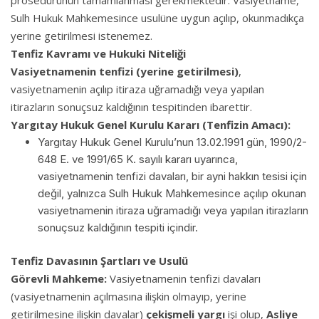
Sulh Hukuk Mahkemesince usulüne uygun açılıp, okunmadıkça
yerine getirilmesi istenemez.
Tenfiz Kavramı ve Hukuki Niteliği
Vasiyetnamenin tenfizi (yerine getirilmesi)
,
vasiyetnamenin açılıp itiraza uğramadığı veya yapılan
itirazların sonuçsuz kaldığının tespitinden ibarettir.
Yargıtay Hukuk Genel Kurulu Kararı (Tenfizin Amacı):
Yargıtay Hukuk Genel Kurulu’nun 13.02.1991 gün, 1990/2-
648 E. ve 1991/65 K. sayılı kararı uyarınca,
vasiyetnamenin tenfizi davaları, bir ayni hakkın tesisi için
değil, yalnızca Sulh Hukuk Mahkemesince açılıp okunan
vasiyetnamenin itiraza uğramadığı veya yapılan itirazların
sonuçsuz kaldığının tespiti içindir.
Tenfiz Davasının Şartları ve Usulü
Görevli Mahkeme:
Vasiyetnamenin tenfizi davaları
(vasiyetnamenin açılmasına ilişkin olmayıp, yerine
getirilmesine ilişkin davalar)
çekişmeli yargı
işi olup,
Asliye