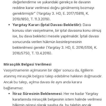
değerlendirme ve yukarıdaki gerekçe ile davanın
reddine karar verilmesi doğru görülmemiş bozmayı
gerektirmiştir” (Yargıtay 3. HD, E. 2017/15816, K.
2019/1850, T. 11.3.2019).
Yargıtay Kararı (İptal Davası Bekletilir):
Dava
konusu olan vasiyetname, bir iptal davasına konu olmuş
ise, bu dava bekletici mesele yapılmalıdır. İptali davası
sonucunda verilen hükmün kesinleşmesinin
beklenilmesi gerekir (Yargıtay 3. HD, E. 2016/5106, K.
2016/5750, T. 13.4.2016).
Mirasçılık Belgesi Verilmesi
Vasiyetnamenin açılmasının bir diğer sonucu da, ilgililerin
atanmış mirasçılık belgesi talep edebilme hakkının doğmasıdır.
Ancak bu talep, açılma davası ile aynı anda karara
bağlanamaz.
İtiraz Süresinin Beklenmesi:
Her ne kadar Yargıtay
kararlarında mirasçılık belgesinin istem halinde verilmesi
hâkimin görevi olarak sayılsa da, bu talebin ancak