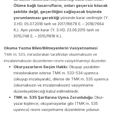
Ölüme bağlı tasarrufların, onları geçersiz kılacak
şekilde değil, geçerliliğini sağlayacak biçimde
yorumlanması gerektiği
yönünde karar verilmiştir (Y.
3.HD. 05.07.2018 tarih ve 2017/16678 E. – 2018/7664
K.). Aynı yönde karar (Y. 3.HD. 23.06.2015 tarih ve
2015/748 E. – 2015/11618 K.).
Okuma Yazma Bilen/Bilmeyenlerin Vasiyetnamesi
TMK m. 535, mirasbırakan tarafından okunmaksızın ve
imzalanmaksızın düzenlenen resmi vasiyetnameyi düzenler.
Okuryazarların Seçim Hakkı:
Okuyup yazabilen
mirasbırakanın isterse TMK m. 533-534 uyarınca
(okuyup imzalayarak), dilerse de TMK m. 535 uyarınca
(okumaksızın ve imzalamaksızın) vasiyetname
düzenleyebileceği kabul edilmektedir.
TMK m. 535 Şartlarına Uyma Zorunluluğu:
Okur-
yazar kişilerce, okuyamayanlar gibi (TMK m. 535
uyarınca) resmi vasiyetname düzenletme yolunun