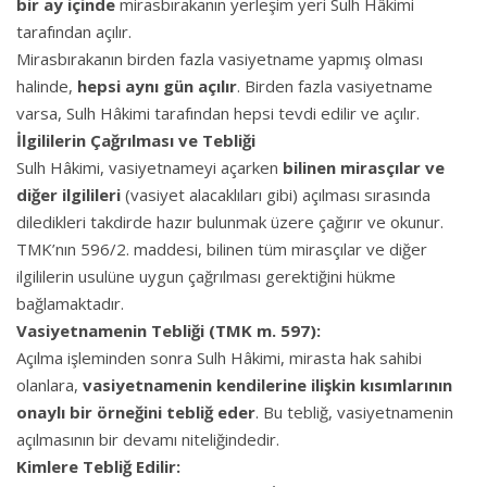
bir ay içinde
mirasbırakanın yerleşim yeri Sulh Hâkimi
tarafından açılır.
Mirasbırakanın birden fazla vasiyetname yapmış olması
halinde,
hepsi aynı gün açılır
. Birden fazla vasiyetname
varsa, Sulh Hâkimi tarafından hepsi tevdi edilir ve açılır.
İlgililerin Çağrılması ve Tebliği
Sulh Hâkimi, vasiyetnameyi açarken
bilinen mirasçılar ve
diğer ilgilileri
(vasiyet alacaklıları gibi) açılması sırasında
diledikleri takdirde hazır bulunmak üzere çağırır ve okunur.
TMK’nın 596/2. maddesi, bilinen tüm mirasçılar ve diğer
ilgililerin usulüne uygun çağrılması gerektiğini hükme
bağlamaktadır.
Vasiyetnamenin Tebliği (TMK m. 597):
Açılma işleminden sonra Sulh Hâkimi, mirasta hak sahibi
olanlara,
vasiyetnamenin kendilerine ilişkin kısımlarının
onaylı bir örneğini tebliğ eder
. Bu tebliğ, vasiyetnamenin
açılmasının bir devamı niteliğindedir.
Kimlere Tebliğ Edilir: