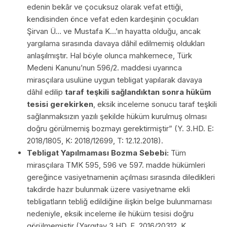
edenin bekâr ve çocuksuz olarak vefat ettiği,
kendisinden önce vefat eden kardeşinin çocukları
Şirvan Ü… ve Mustafa K…’ın hayatta olduğu, ancak
yargılama sırasında davaya dâhil edilmemiş oldukları
anlaşılmıştır. Hal böyle olunca mahkemece, Türk
Medeni Kanunu’nun 596/2. maddesi uyarınca
mirasçılara usulüne uygun tebligat yapılarak davaya
dâhil edilip
taraf teşkili sağlandıktan sonra hüküm
tesisi gerekirken
, eksik inceleme sonucu taraf teşkili
sağlanmaksızın yazılı şekilde hüküm kurulmuş olması
doğru görülmemiş bozmayı gerektirmiştir” (Y. 3.HD. E:
2018/1805, K: 2018/12699, T: 12.12.2018).
Tebligat Yapılmaması Bozma Sebebi:
Tüm
mirasçılara TMK 595, 596 ve 597. madde hükümleri
gereğince vasiyetnamenin açılması sırasında diledikleri
takdirde hazır bulunmak üzere vasiyetname ekli
tebligatların tebliğ edildiğine ilişkin belge bulunmaması
nedeniyle, eksik inceleme ile hüküm tesisi doğru
görülmemiştir (Yargıtay 3.HD. E. 2016/20312, K.