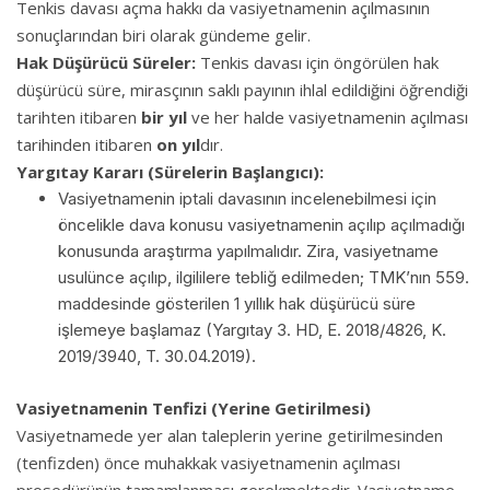
Tenkis davası açma hakkı da vasiyetnamenin açılmasının
sonuçlarından biri olarak gündeme gelir.
Hak Düşürücü Süreler:
Tenkis davası için öngörülen hak
düşürücü süre, mirasçının saklı payının ihlal edildiğini öğrendiği
tarihten itibaren
bir yıl
ve her halde vasiyetnamenin açılması
tarihinden itibaren
on yıl
dır.
Yargıtay Kararı (Sürelerin Başlangıcı):
Vasiyetnamenin iptali davasının incelenebilmesi için
öncelikle dava konusu vasiyetnamenin açılıp açılmadığı
konusunda araştırma yapılmalıdır. Zira, vasiyetname
usulünce açılıp, ilgililere tebliğ edilmeden; TMK’nın 559.
maddesinde gösterilen 1 yıllık hak düşürücü süre
işlemeye başlamaz (Yargıtay 3. HD, E. 2018/4826, K.
2019/3940, T. 30.04.2019).
Vasiyetnamenin Tenfizi (Yerine Getirilmesi)
Vasiyetnamede yer alan taleplerin yerine getirilmesinden
(tenfizden) önce muhakkak vasiyetnamenin açılması
prosedürünün tamamlanması gerekmektedir. Vasiyetname,