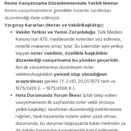
Resmi Vasiyetname Düzenlenmesinde Yetkili Memur
Resmi vasiyetnamelerin genellikle noterler tarafından
düzenlendiği ifade edilmiştir.
Yargıtay Kararları (Noter ve Vekili/Başkâtip):
Vekilin Yetkisi ve Yemin Zorunluluğu:
Türk Medeni
Kanunu’nun 479. maddesinde noterden söz edilmesi,
noterlik makamını amaç tutar. Bu bakımdan aynı yetkiyi
taşıyan
noter vekilinin, özellikle başkâtibin
düzenlediği vasiyetname bu yönden geçerlidir
.
Ancak vasiyetnameyi düzenleyen noter
vekilinin/başkâtibin
yeminli olup olmadığının
araştırılması
gerekir (Y. 2.HD. 20.05.1975 tarih ve
1975/3429 E. – 1975/4566 K.).
Hata Durumunda Yorum İlkesi:
İptali talep edilen
vasiyetnamenin ilk sayfasında noter vekili (imzaya
yetkili başkâtip) tarafından düzenlendiği belirtilmesine
rağmen, tanık beyanında noterin adının yazılı olması
durumunda, bu durumun bilgisayarda kalan metinden ya
da daktilo hatasından kaynaklandığı kabul edilmelidir.