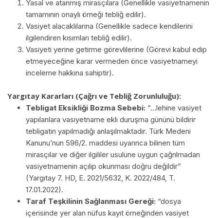
Yasal ve atanmış mirasçılara (Genellikle vasiyetnamenin
tamamının onaylı örneği tebliğ edilir).
Vasiyet alacaklılarına (Genellikle sadece kendilerini
ilgilendiren kısımları tebliğ edilir).
Vasiyeti yerine getirme görevlilerine (Görevi kabul edip
etmeyeceğine karar vermeden önce vasiyetnameyi
inceleme hakkına sahiptir).
Yargıtay Kararları (Çağrı ve Tebliğ Zorunluluğu):
Tebligat Eksikliği Bozma Sebebi:
“…lehine vasiyet
yapılanlara vasiyetname ekli duruşma gününü bildirir
tebligatın yapılmadığı anlaşılmaktadır. Türk Medeni
Kanunu’nun 596/2. maddesi uyarınca bilinen tüm
mirasçılar ve diğer ilgililer usulüne uygun çağrılmadan
vasiyetnamenin açılıp okunması doğru değildir”
(Yargıtay 7. HD, E. 2021/5632, K. 2022/484, T.
17.01.2022).
Taraf Teşkilinin Sağlanması Gereği:
“dosya
içerisinde yer alan nüfus kayıt örneğinden vasiyet