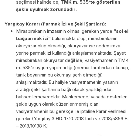
seçilmesi halinde de,
TMK m. 535’te gösterilen
şekle uyulmak zorundadır
.
Yargıtay Kararı (Parmak İzi ve Şekil Şartları):
Mirasbırakanın imzasının olması gereken yerde
“sol el
başparmak izi”
bulunmakta olup, mirasbırakanın
okuryazar olup olmadığı, okuryazar ise neden imza
yerine parmak izi kullandığı anlaşılamamaktadır. Şayet
mirasbırakan okuryazar değil ise, vasiyetnamenin TMK
m. 535’e uygun yapılmadığı (memur tarafından okunup,
tanık beyanının bu okumayı şerh etmediği)
anlaşılmaktadır. Bu haliyle vasiyetnamenin yasanın
aradığı şekil şartlarına bağlı olarak yapıldığından
bahsedilemeyecektir. Mahkemece, yasada gösterilen
şekle uygun olarak düzenlenmemiş olan
vasiyetnamenin bu gerekçe ile iptaline karar verilmesi
gerekir (Yargıtay 3.HD. 17.10.2018 tarih ve 2018/5856 E.
– 2018/10138 K)