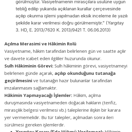
görülmüştür. Vasiyetnamenin mirasçılara usulüne uygun
tebliğ edilip yukarıda açıklanan kurallar çerçevesinde
açılıp okunma işlemi yapılmadan eksik inceleme ile yazılı
şekilde karar verilmesi doğru görülmemiştir.” (Yargıtay
3. HD, E. 2013/7620 K. 2013/9421 T. 06.06.2013)
Açılma Merasimi ve Hâkimin Rolü
Vasiyetname, hâkim tarafından belirlenen gün ve saatte açılır
ve davete icabet eden ilgililer huzurunda okunur.
Sulh Hâkiminin Görevi:
Sulh hâkiminin görevi, vasiyetnameyi
belirlenen günde açarak,
açılıp okunduğunu tutanağa
geçirilmesini
ve tutanağın hazır bulunanlar tarafından
imzalanmasını sağlamaktır.
Hâkimin Yapmayacağı İşlemler:
Hâkim, açılma
duruşmasında vasiyetnameden doğacak hakların (tenfiz,
mirasçılık belgesi verilmesi vb.) taleplerine ilişkin bir karara
yer vermemelidir. Bu tür talepler, açılmadan sonra ileri
sürülmesi gereken işlemlerdir.
Yargıtay Kararı (Eda Hükmü Verilemez):
Hâkimin